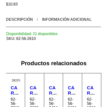
$
10.83
DESCRIPCIÓN
INFORMACIÓN ADICIONAL
Disponibilidad:
21 disponibles
SKU:
62-56-2610
Productos relacionados
DESTACADO
CA
CA
CA
CA
CA
RRI
RRI
RRI
RRI
RRI
OL
OL
OL
OL
OL
62-
62-
62-
62-
62-
A
A
A
A
A
56-
56-
56-
56-
56-