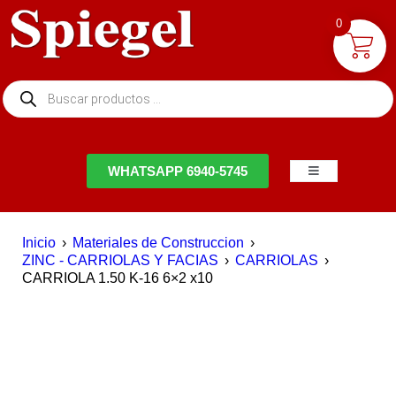
0
NTACTO
WHATSAPP 6940-5745
Inicio
›
Materiales de Construccion
›
ZINC - CARRIOLAS Y FACIAS
›
CARRIOLAS
›
CARRIOLA 1.50 K-16 6×2 x10