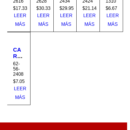
2616
2628
2434
2424
1310
1.50
1.50
1.50
1.50
1.50
K-
K-
K-
K-
K-
$
17.33
$
30.33
$
29.95
$
21.14
$
6.67
16
16
16
16
16
LEER
LEER
LEER
LEER
LEER
6x2
6x2
4x2
4x2
3x1
MÁS
MÁS
MÁS
MÁS
MÁS
x16
x28
x34
x24
-1/2
x10
CA
RRI
OL
62-
A
56-
2408
1.50
K-
$
7.05
16
LEER
4x2
MÁS
x8