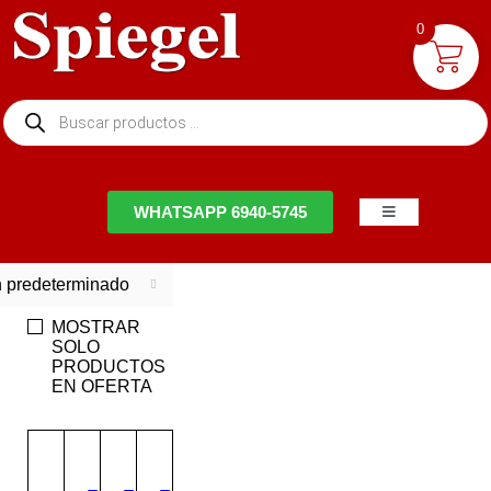
0
NTACTO
WHATSAPP 6940-5745
 predeterminado
MOSTRAR
SOLO
PRODUCTOS
EN OFERTA
EN
OFERTA
Ahorra