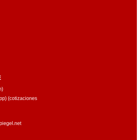
E
n)
p) (cotizaciones
piegel.net