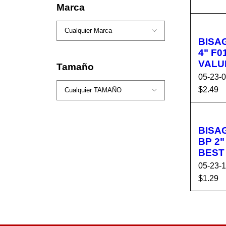
AÑADI
Marca
ARR
BISA
4" F01S40 BEST
VALU
Tamaño
05-23-
$
2.49
AÑADI
ARR
BISA
BP 2" F01M20
BEST
05-23-
$
1.29
AÑADI
ARR