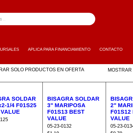
URSALES
APLICA PARA FINANCIAMIENTO
CONTACTO
RAR SOLO PRODUCTOS EN OFERTA
MOSTRAR
GRA SOLDAR
BISAGRA SOLDAR
BISAGR
1/4 F01S25
3" MARIPOSA
2" MARIPOSA
 VALUE
F01S13 BEST
F01S12
VALUE
VALUE
0125
05-23-0132
05-23-013