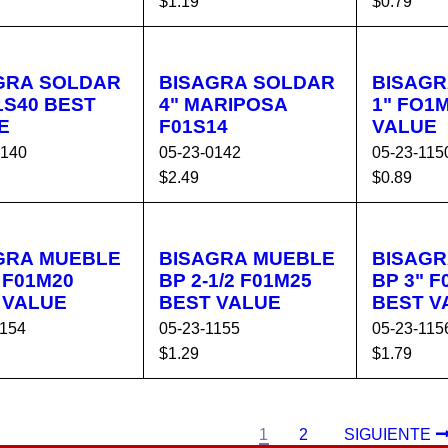
$
1.19
$
0.79
R AL C
VISTA
AÑADIR AL C
VISTA
AÑADIR 
ITO
RÁPIDA
ARRITO
RÁPIDA
ARRIT
GRA SOLDAR
BISAGRA SOLDAR
BISAGR
4" MARIPOSA
1" FO1M10 BEST
E
F01S14
VALUE
0140
05-23-0142
05-23-115
$
2.49
$
0.89
R AL C
VISTA
AÑADIR AL C
VISTA
AÑADIR 
ITO
RÁPIDA
ARRITO
RÁPIDA
ARRIT
GRA MUEBLE
BISAGRA MUEBLE
BISAGR
BP 2-1/2 F01M25
BP 3" F01M30
 VALUE
BEST VALUE
BEST V
1154
05-23-1155
05-23-115
$
1.29
$
1.79
R AL C
VISTA
AÑADIR AL C
VISTA
AÑADIR 
ITO
RÁPIDA
ARRITO
RÁPIDA
ARRIT
1
2
SIGUIENTE