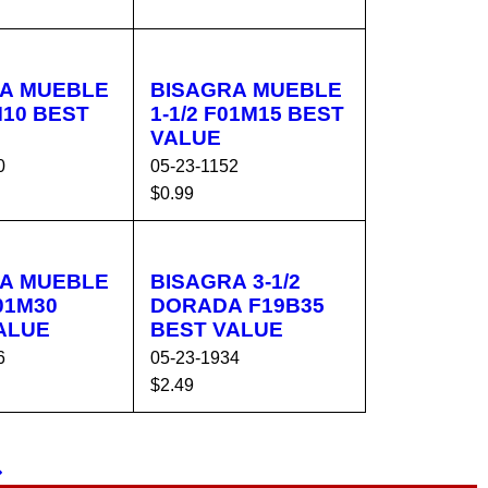
ARRITO
RÁPIDA
AL C
VISTA
O
RÁPIDA
A MUEBLE
BISAGRA MUEBLE
1-1/2 F01M15 BEST
VALUE
0
05-23-1152
$
0.99
AL C
VISTA
AÑADIR AL C
VISTA
O
RÁPIDA
ARRITO
RÁPIDA
A MUEBLE
BISAGRA 3-1/2
DORADA F19B35
ALUE
BEST VALUE
6
05-23-1934
$
2.49
AL C
VISTA
AÑADIR AL C
VISTA
O
RÁPIDA
ARRITO
RÁPIDA