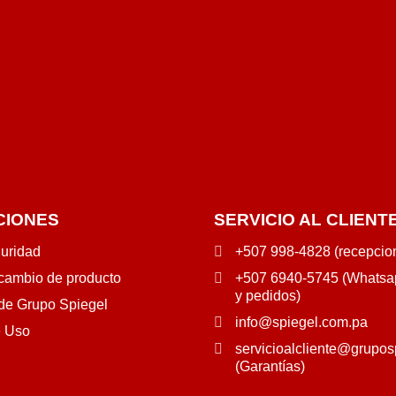
CIONES
SERVICIO AL CLIENT
guridad
+507 998-4828 (recepcio
 cambio de producto
+507 6940-5745 (Whatsap
y pedidos)
 de Grupo Spiegel
info@spiegel.com.pa
e Uso
servicioalcliente@grupos
(Garantías)