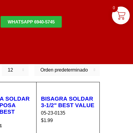
0
WHATSAPP 6940-5745
12
Orden predeterminado
A SOLDAR
BISAGRA SOLDAR
3-1/2" BEST VALUE
 BEST
05-23-0135
$
1.99
4
AÑADIR AL C
VISTA