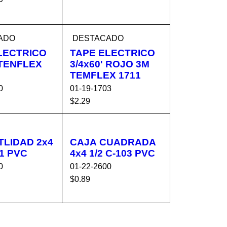
AÑADIR AL C
VISTA
ARRITO
RÁPIDA
AL C
VISTA
ADO
DESTACADO
O
RÁPIDA
LECTRICO
TAPE ELECTRICO
 TENFLEX
3/4x60' ROJO 3M
TEMFLEX 1711
0
01-19-1703
$
2.29
AL C
VISTA
AÑADIR AL C
VISTA
O
RÁPIDA
ARRITO
RÁPIDA
TLIDAD 2x4
CAJA CUADRADA
1/2 C-101 PVC
4x4 1/2 C-103 PVC
0
01-22-2600
$
0.89
AL C
VISTA
AÑADIR AL C
VISTA
O
RÁPIDA
ARRITO
RÁPIDA