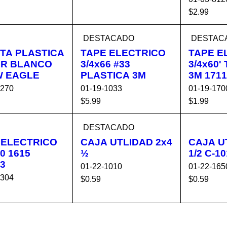
R AL C
VISTA
AÑADIR AL C
VISTA
$
2.99
ITO
RÁPIDA
ARRITO
RÁPIDA
AÑADIR 
DESTACADO
DESTAC
ARRIT
TA PLASTICA
TAPE ELECTRICO
TAPE E
R BLANCO
3/4x66 #33
3/4x60'
W EAGLE
PLASTICA 3M
3M 1711
8270
01-19-1033
01-19-170
$
5.99
$
1.99
R AL C
VISTA
AÑADIR AL C
VISTA
AÑADIR 
DESTACADO
ITO
RÁPIDA
ARRITO
RÁPIDA
ARRIT
 ELECTRICO
CAJA UTLIDAD 2x4
CAJA U
0 1615
½
3
01-22-1010
01-22-165
8304
$
0.59
$
0.59
AÑADIR AL C
VISTA
AÑADIR 
R AL C
VISTA
ARRITO
RÁPIDA
ARRIT
ITO
RÁPIDA