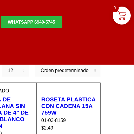
0
WHATSAPP 6940-5745
12
Orden predeterminado
ADO
 DE
ROSETA PLASTICA
ANA SIN
CON CADENA 15A
 DE 4" DE
759W
 BLANCO
01-03-8159
N
$
2.49
0