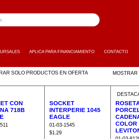
URSALES
APLICA PARA FINANCIAMIENTO
CONTACTO
RAR SOLO PRODUCTOS EN OFERTA
MOSTRAR
DESTAC
ET CON
SOCKET
ROSETA
NA 718B
INTERPERIE 1045
PORCEL
E
EAGLE
CADENA
COLOR
1511
01-03-1545
LEVITO
$
1.29
01-03-812