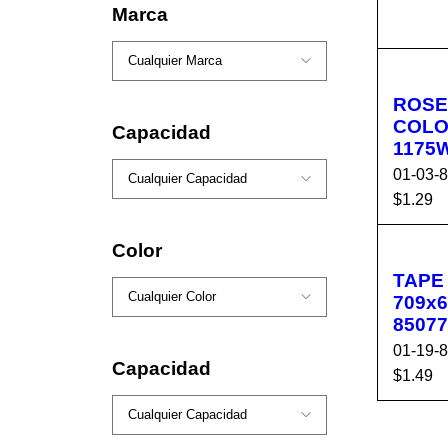
AÑADI
Marca
ARR
ROSE
COLO
Capacidad
1175
01-03-
$
1.29
AÑADI
Color
ARR
TAPE
709x6
85077
01-19-
Capacidad
$
1.49
AÑADI
ARR