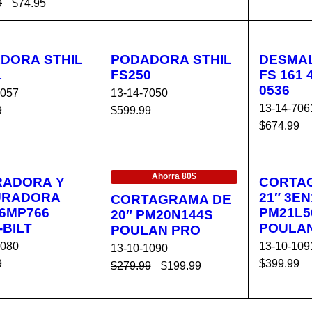
9
$
74.95
AÑADIR AL C
VISTA
AÑADIR 
R AL C
VISTA
ARRITO
RÁPIDA
ARRIT
ITO
RÁPIDA
DORA STHIL
PODADORA STHIL
DESMA
1
FS250
FS 161 
0536
7057
13-14-7050
13-14-706
9
$
599.99
$
674.99
R AL C
VISTA
AÑADIR AL C
VISTA
AÑADIR 
ITO
RÁPIDA
ARRITO
RÁPIDA
EN OFERTA
ARRIT
Ahorra 80$
RADORA Y
CORTA
URADORA
21″ 3EN
CORTAGRAMA DE
06MP766
PM21L5
20″ PM20N144S
-BILT
POULA
POULAN PRO
1080
13-10-109
13-10-1090
9
$
399.99
$
279.99
$
199.99
R AL C
VISTA
AÑADIR 
AÑADIR AL C
VISTA
ITO
RÁPIDA
ARRIT
ARRITO
RÁPIDA