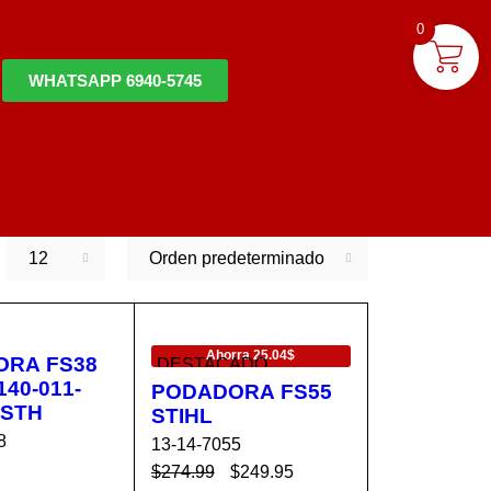
0
WHATSAPP 6940-5745
12
Orden predeterminado
EN OFERTA
Ahorra 25.04$
ORA FS38
DESTACADO
140-011-
PODADORA FS55
 STH
STIHL
8
13-14-7055
$
274.99
$
249.95