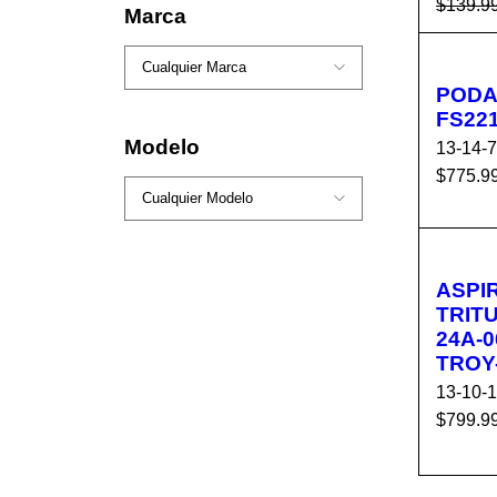
$
139.9
Marca
AÑADI
ARR
PODA
FS22
Modelo
13-14-
$
775.9
AÑADI
ARR
ASPI
TRIT
24A-
TROY
13-10-
$
799.9
AÑADI
ARR