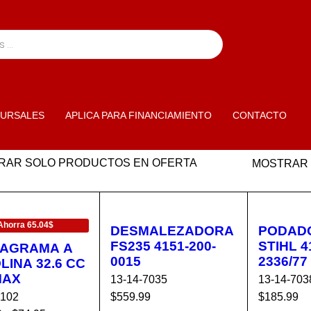
URSALES
APLICA PARA FINANCIAMIENTO
CONTACTO
RAR SOLO PRODUCTOS EN OFERTA
MOSTRAR
ERTA
Ahorra 65.04$
DESMALEZADORA
PODAD
FS235 4151-200-
STIHL 4
AGRAMA A
0015
2336/77
LINA 32.6 CC
MAX
13-14-7035
13-14-703
7102
$
559.99
$
185.99