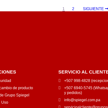
1
2
SIGUIENTE
CIONES
SERVICIO AL CLIENT
guridad
+507 998-4828 (recepcio
 cambio de producto
+507 6940-5745 (Whatsap
y pedidos)
 de Grupo Spiegel
info@spiegel.com.pa
e Uso
servicioalcliente@grupos