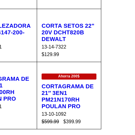
AL C
VISTA
AÑADIR AL C
VISTA
O
RÁPIDA
ARRITO
RÁPIDA
LEZADORA
CORTA SETOS 22"
4147-200-
20V DCHT820B
DEWALT
1
13-14-7322
$
129.99
AL C
VISTA
AÑADIR AL C
VISTA
EN OFERTA
O
RÁPIDA
ARRITO
RÁPIDA
Ahorra 200$
GRAMA DE
1
CORTAGRAMA DE
00RH
21″ 3EN1
N PRO
PM21N170RH
POULAN PRO
1
13-10-1092
$
599.99
$
399.99
AL C
VISTA
AÑADIR AL C
VISTA
O
RÁPIDA