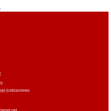
ARRITO
RÁPIDA
E
n)
p) (cotizaciones
piegel.net