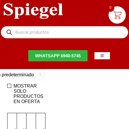
0
NTACTO
WHATSAPP 6940-5745
 predeterminado
MOSTRAR
SOLO
PRODUCTOS
EN OFERTA
EN
OFERTA
-25%