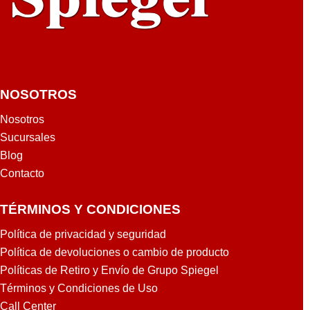
U
U
U
U
C
C
C
C
S
S
S
S
-
-
-
-
Y
P
S
S
U
U
8
2
NOSOTROS
2
3
Y
4
4
6
K
Y
Nosotros
A
A
V
K
Sucursales
K
K
P
V
Blog
V
V
A
P
Contacto
P
P
N
A
A
A
A
N
TÉRMINOS Y CONDICIONES
N
N
S
A
A
A
O
S
Política de privacidad y seguridad
S
S
N
O
Política de devoluciones o cambio de producto
O
O
I
N
Políticas de Retiro y Envío de Grupo Spiegel
N
N
C
I
I
I
C
Términos y Condiciones de Uso
C
C
Call Center