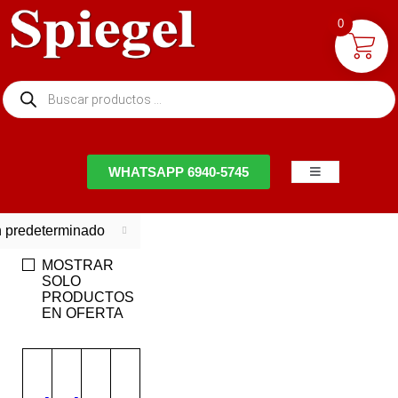
0
NTACTO
WHATSAPP 6940-5745
 predeterminado
MOSTRAR
SOLO
PRODUCTOS
EN OFERTA
EN
EN
OFERTA
OFERTA
Ahorra
Ahorra