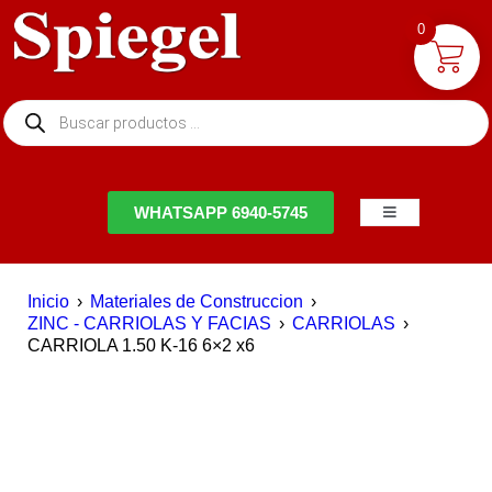
0
NTACTO
WHATSAPP 6940-5745
Inicio
›
Materiales de Construccion
›
ZINC - CARRIOLAS Y FACIAS
›
CARRIOLAS
›
CARRIOLA 1.50 K-16 6×2 x6