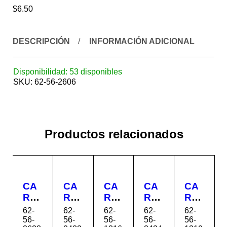
$
6.50
DESCRIPCIÓN
INFORMACIÓN ADICIONAL
Disponibilidad:
53 disponibles
SKU:
62-56-2606
Productos relacionados
CA
CA
CA
CA
CA
RRI
RRI
RRI
RRI
RRI
OL
OL
OL
OL
OL
62-
62-
62-
62-
62-
A
A
A
A
A
56-
56-
56-
56-
56-