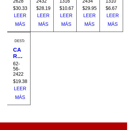
2628
2432
1316
2434
1310
1.50
1.50
1.50
1.50
1.50
K-
K-
K-
K-
K-
$
30.33
$
28.19
$
10.67
$
29.95
$
6.67
16
16
16
16
16
LEER
LEER
LEER
LEER
LEER
6x2
4x2
3x1
4x2
3x1
MÁS
MÁS
MÁS
MÁS
MÁS
x28
x32
-1/2
x34
-1/2
x16
x10
DESTACADO
CA
RRI
OL
62-
A
56-
2422
1.50
K-
$
19.38
16
LEER
4x2
MÁS
x22