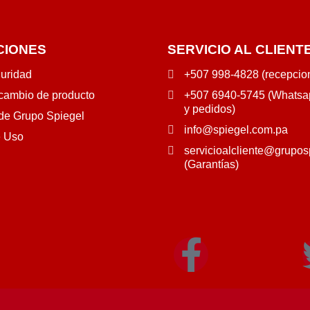
CIONES
SERVICIO AL CLIENT
guridad
+507 998-4828 (recepcio
 cambio de producto
+507 6940-5745 (Whatsap
y pedidos)
 de Grupo Spiegel
info@spiegel.com.pa
e Uso
servicioalcliente@grupos
(Garantías)