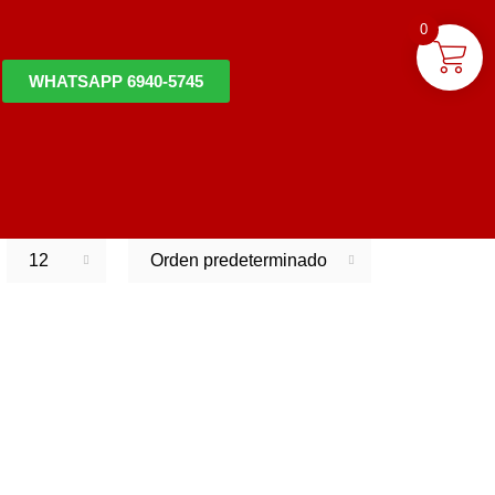
0
WHATSAPP 6940-5745
12
Orden predeterminado