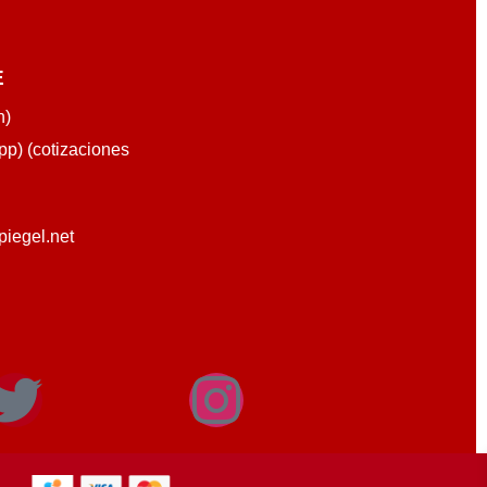
E
n)
p) (cotizaciones
piegel.net