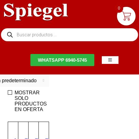
0
NTACTO
WHATSAPP 6940-5745
 predeterminado
MOSTRAR
SOLO
PRODUCTOS
EN OFERTA