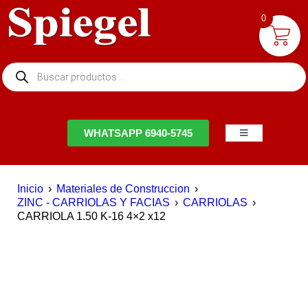
0
NTACTO
WHATSAPP 6940-5745
Inicio
›
Materiales de Construccion
›
ZINC - CARRIOLAS Y FACIAS
›
CARRIOLAS
›
CARRIOLA 1.50 K-16 4×2 x12