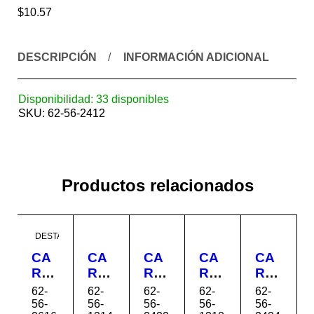
$
10.57
DESCRIPCIÓN
INFORMACIÓN ADICIONAL
Disponibilidad:
33 disponibles
SKU:
62-56-2412
Productos relacionados
DESTACADO
CA
CA
CA
CA
CA
RRI
RRI
RRI
RRI
RRI
OL
OL
OL
OL
OL
62-
62-
62-
62-
62-
A
A
A
A
A
56-
56-
56-
56-
56-