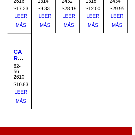
2616
1314
2432
1318
2434
1.50
1.50
1.50
1.50
1.50
K-
K-
K-
K-
K-
$
17.33
$
9.33
$
28.19
$
12.00
$
29.95
16
16
16
16
16
LEER
LEER
LEER
LEER
LEER
6x2
3x1
4x2
3x1
4x2
MÁS
MÁS
MÁS
MÁS
MÁS
x16
-1/2
x32
-1/2
x34
x14
x18
CA
RRI
OL
62-
A
56-
2610
1.50
K-
$
10.83
16
LEER
6x2
MÁS
x10