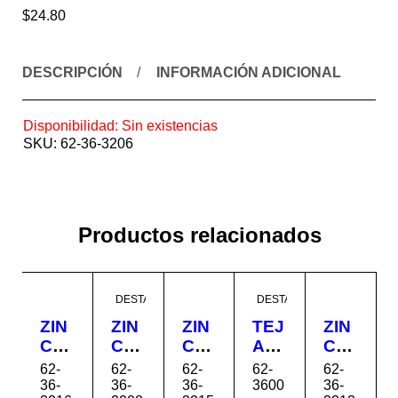
$
24.80
DESCRIPCIÓN
INFORMACIÓN ADICIONAL
Disponibilidad:
Sin existencias
SKU:
62-36-3206
Productos relacionados
DESTACADO
DESTACADO
ZIN
ZIN
ZIN
TEJ
ZIN
C
C
C
A
C
TO
TO
TO
GA
TO
62-
62-
62-
62-
62-
LE
LE
LE
LA
LE
36-
36-
36-
3600
36-