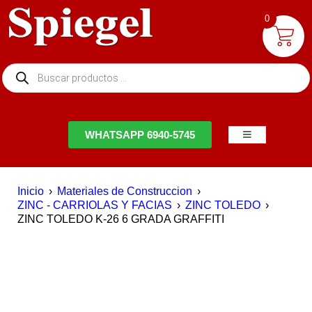
0
NTACTO
WHATSAPP 6940-5745
Inicio
›
Materiales de Construccion
›
ZINC - CARRIOLAS Y FACIAS
›
ZINC TOLEDO
›
ZINC TOLEDO K-26 6 GRADA GRAFFITI
AGOTADO