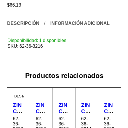
$
66.13
DESCRIPCIÓN
INFORMACIÓN ADICIONAL
Disponibilidad:
1 disponibles
SKU:
62-36-3216
Productos relacionados
DESTACADO
ZIN
ZIN
ZIN
ZIN
ZIN
C
C
C
C
C
TO
TO
TO
TO
TO
62-
62-
62-
62-
62-
LE
LE
LE
LE
LE
36-
36-
36-
36-
36-