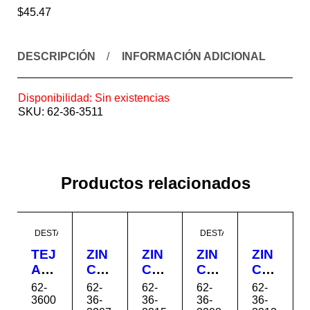
$
45.47
DESCRIPCIÓN
INFORMACIÓN ADICIONAL
Disponibilidad:
Sin existencias
SKU:
62-36-3511
Productos relacionados
DESTACADO
DESTACADO
TEJ
ZIN
ZIN
ZIN
ZIN
A
C
C
C
C
GA
TO
TO
TO
TO
62-
62-
62-
62-
62-
LA
LE
LE
LE
LE
3600
36-
36-
36-
36-