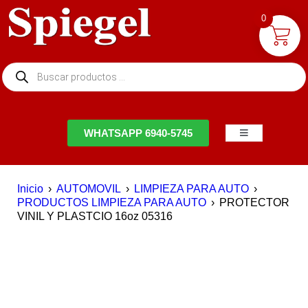
0
NTACTO
WHATSAPP 6940-5745
Inicio
›
AUTOMOVIL
›
LIMPIEZA PARA AUTO
›
PRODUCTOS LIMPIEZA PARA AUTO
›
PROTECTOR
VINIL Y PLASTCIO 16oz 05316
AGOTADO