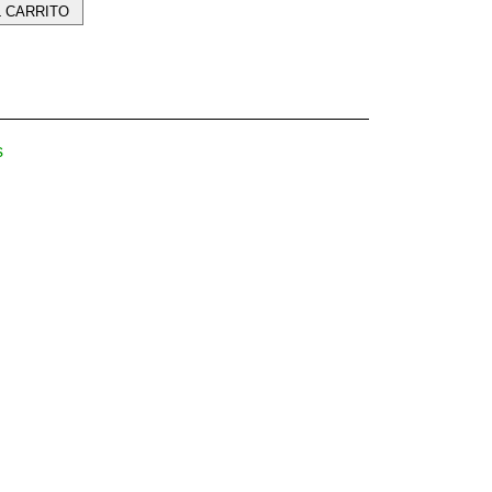
L CARRITO
s