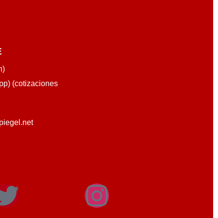
E
n)
p) (cotizaciones
piegel.net