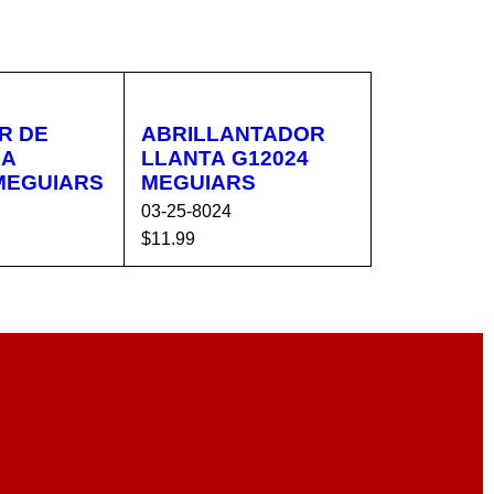
R DE
ABRILLANTADOR
RA
LLANTA G12024
MEGUIARS
MEGUIARS
03-25-8024
$
11.99
CA
VISTA
AÑADIR AL CA
VISTA
RÁPIDA
RRITO
RÁPIDA