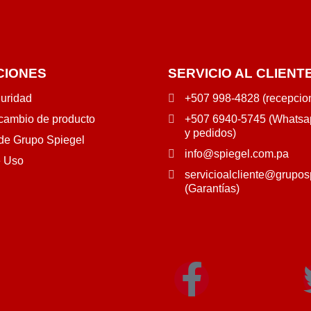
CIONES
SERVICIO AL CLIENT
guridad
+507 998-4828 (recepcio
 cambio de producto
+507 6940-5745 (Whatsap
y pedidos)
 de Grupo Spiegel
info@spiegel.com.pa
e Uso
servicioalcliente@grupos
(Garantías)