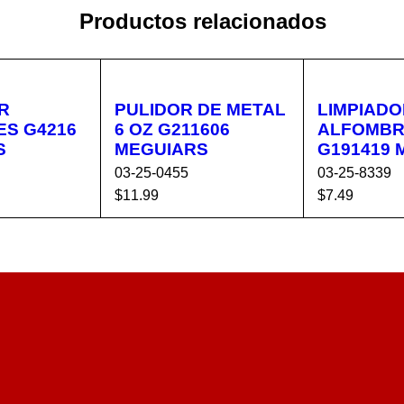
Productos relacionados
R
PULIDOR DE METAL
LIMPIADO
ES G4216
6 OZ G211606
ALFOMB
S
MEGUIARS
G191419 
03-25-0455
03-25-8339
$
11.99
$
7.49
CA
VISTA
AÑADIR AL CA
VISTA
AÑADIR AL 
RÁPIDA
RRITO
RÁPIDA
RRITO