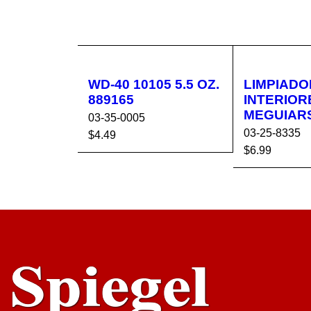
WD-40 10105 5.5 OZ.
LIMPIADO
889165
INTERIOR
MEGUIAR
03-35-0005
03-25-8335
$
4.49
$
6.99
AÑADIR AL CA
VISTA
AÑADIR AL 
RRITO
RÁPIDA
RRITO