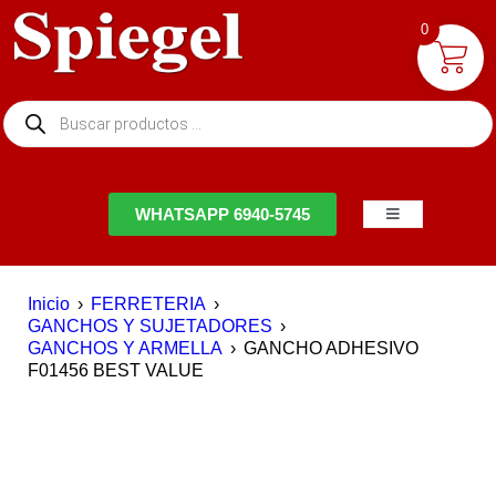
0
NTACTO
WHATSAPP 6940-5745
Inicio
›
FERRETERIA
›
GANCHOS Y SUJETADORES
›
GANCHOS Y ARMELLA
›
GANCHO ADHESIVO
F01456 BEST VALUE