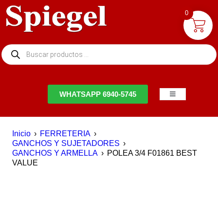
0
NTACTO
WHATSAPP 6940-5745
Inicio
›
FERRETERIA
›
GANCHOS Y SUJETADORES
›
GANCHOS Y ARMELLA
›
POLEA 3/4 F01861 BEST
VALUE