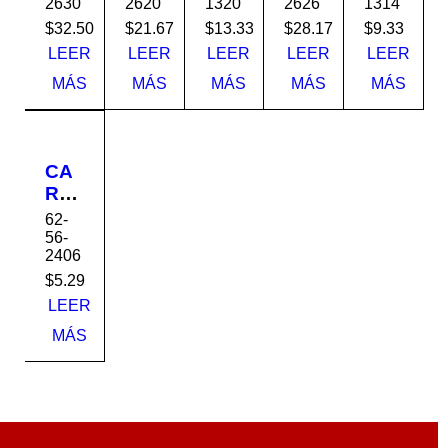
2630
2620
1320
2626
1314
1.50
1.50
1.50
1.50
1.50
K-
K-
K-
K-
K-
$
32.50
$
21.67
$
13.33
$
28.17
$
9.33
16
16
16
16
16
LEER
LEER
LEER
LEER
LEER
6x2
6x2
3x1
6x2
3x1
MÁS
MÁS
MÁS
MÁS
MÁS
x30
x20
-1/2
x26
-1/2
x20
x14
CA
RRI
OL
62-
A
56-
2406
1.50
K-
$
5.29
16
LEER
4x2
MÁS
x6