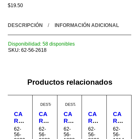
$
19.50
DESCRIPCIÓN
INFORMACIÓN ADICIONAL
Disponibilidad:
58 disponibles
SKU:
62-56-2618
Productos relacionados
DESTACADO
DESTACADO
CA
CA
CA
CA
CA
RRI
RRI
RRI
RRI
RRI
OL
OL
OL
OL
OL
62-
62-
62-
62-
62-
A
A
A
A
A
56-
56-
56-
56-
56-