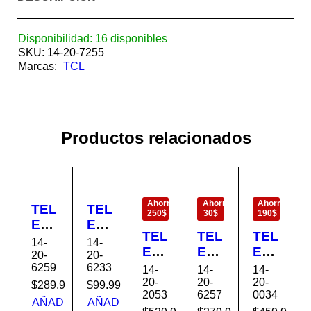
Disponibilidad:
16 disponibles
SKU:
14-20-7255
Marcas:
TCL
Productos relacionados
EN
EN
EN
OFERTA
OFERTA
OFERTA
Ahorra
Ahorra
Ahorra
TEL
TEL
250$
30$
190$
EVI
EVI
TEL
TEL
TEL
SO
SO
14-
14-
EVI
EVI
EVI
R
R
20-
20-
SO
SO
SO
6259
6233
LE
LE
14-
14-
14-
R
R
R
20-
20-
20-
D
D
$
289.99
$
99.99
2053
6257
0034
LE
LE
LE
55″
32″
AÑAD
AÑAD