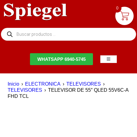
0
NTACTO
WHATSAPP 6940-5745
Inicio
›
ELECTRONICA
›
TELEVISORES
›
TELEVISORES
›
TELEVISOR DE 55″ QLED 55V6C-A
FHD TCL
EN OFERTA