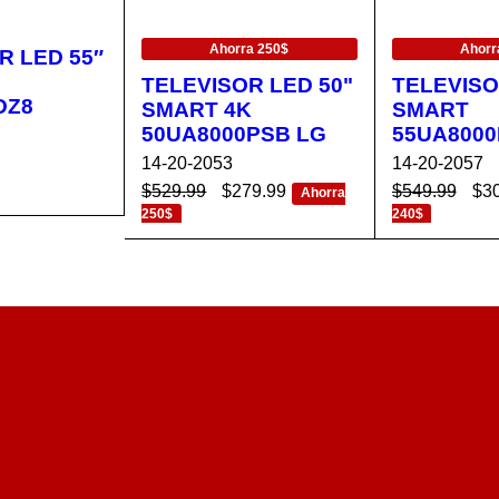
EN OFERTA
EN OFERTA
Ahorra 250$
Ahorr
R LED 55″
TELEVISOR LED 50"
TELEVISO
DZ8
SMART 4K
SMART
50UA8000PSB LG
55UA8000
14-20-2053
14-20-2057
$
529.99
$
279.99
$
549.99
$
3
Ahorra
250$
240$
CA
VISTA
AÑADIR AL CA
VISTA
AÑADIR AL 
RÁPIDA
RRITO
RÁPIDA
RRITO