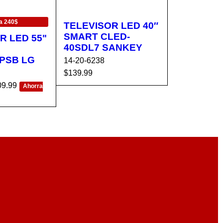
a 240$
TELEVISOR LED 40″
SMART CLED-
R LED 55"
40SDL7 SANKEY
PSB LG
14-20-6238
$
139.99
09.99
AÑADIR AL CA
VISTA
Ahorra
RRITO
RÁPIDA
CA
VISTA
RÁPIDA