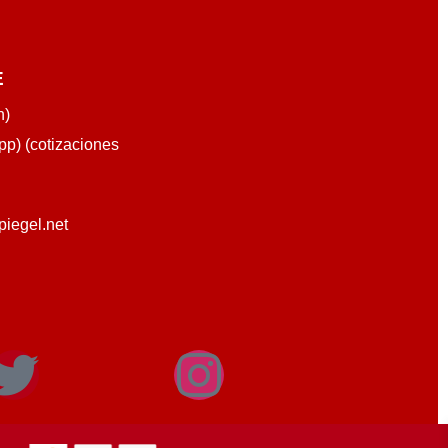
E
n)
p) (cotizaciones
piegel.net