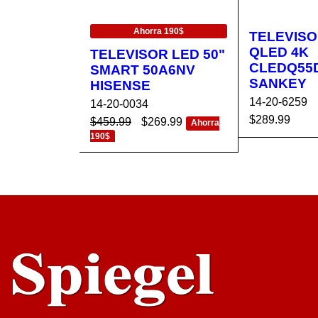
EN OFERTA
Ahorra 190$
TELEVISO
QLED 4K
TELEVISOR LED 50"
CLEDQ55
SMART 50A6NV
SANKEY
HISENSE
14-20-6259
14-20-0034
$
289.99
$
459.99
$
269.99
Ahorra
190$
AÑADIR AL 
AÑADIR AL CA
VISTA
RRITO
RRITO
RÁPIDA