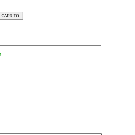
L CARRITO
s