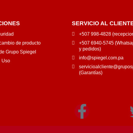
CIONES
SERVICIO AL CLIENT
guridad
+507 998-4828 (recepcio
 cambio de producto
+507 6940-5745 (Whatsap
y pedidos)
 de Grupo Spiegel
info@spiegel.com.pa
e Uso
servicioalcliente@grupos
(Garantías)