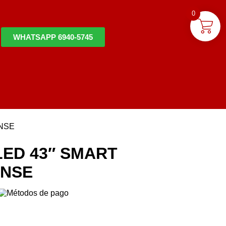
0
WHATSAPP 6940-5745
ENSE
LED 43″ SMART
ENSE