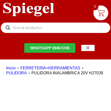
0
NTACTO
WHATSAPP 6940-5745
Inicio
›
FERRETERIA<HERRAMIENTAS
›
PULIDORA
›
PULIDORA INALAMBRICA 20V H27039
EN OFERTA