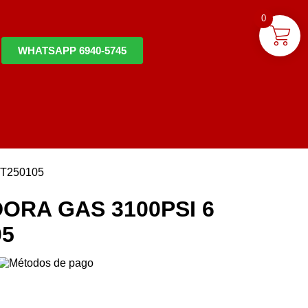
0
WHATSAPP 6940-5745
T250105
ORA GAS 3100PSI 6
05