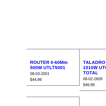
ROUTER 0-60Mm
TALADRO 
500W UTLT5001
1010W UT
TOTAL
06-03-2001
06-02-2609
$
44.99
$
46.99
AÑADIR AL CA
VISTA
AÑADIR AL 
RRITO
RÁPIDA
RRITO