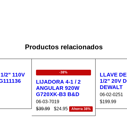
Productos relacionados
EN OFERTA
-38%
1/2" 110V
LLAVE DE
G111136
1/2" 20V 
LIJADORA 4-1 / 2
DEWALT
ANGULAR 920W
G720XK-B3 B&D
06-02-0251
06-03-7019
$
199.99
$
39.99
$
24.95
CA
VISTA
AÑADIR AL 
Ahorra 38%
AÑADIR AL CA
VISTA
RÁPIDA
RRITO
RRITO
RÁPIDA