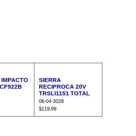
 IMPACTO
SIERRA
DCF922B
RECIPROCA 20V
TRSLI1151 TOTAL
06-04-3028
$
119.99
CA
VISTA
AÑADIR AL CA
VISTA
RÁPIDA
RRITO
RÁPIDA