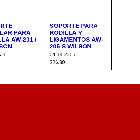
AÑADIR AL C
VISTA
AÑADIR 
R AL C
VISTA
ARRITO
RÁPIDA
ARRIT
ITO
RÁPIDA
RTE
SOPORTE PARA
LAR PARA
RODILLA Y
LA AW-201 /
LIGAMENTOS AW-
LSON
205-S WILSON
2311
04-14-2305
$
26.99
R AL C
VISTA
AÑADIR AL C
VISTA
ITO
RÁPIDA
ARRITO
RÁPIDA