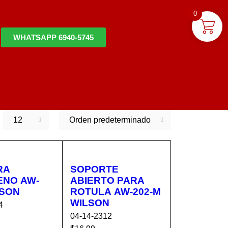
0
WHATSAPP 6940-5745
12
Orden predeterminado
RA
SOPORTE
ENO AW-
ABIERTO PARA
LSON
ROTULA AW-202-M
WILSON
4
04-14-2312