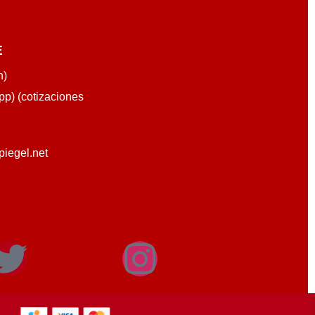
E
n)
p) (cotizaciones
piegel.net