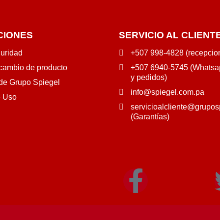
CIONES
SERVICIO AL CLIENT
guridad
+507 998-4828 (recepcio
 cambio de producto
+507 6940-5745 (Whatsap
y pedidos)
 de Grupo Spiegel
info@spiegel.com.pa
e Uso
servicioalcliente@grupos
(Garantías)