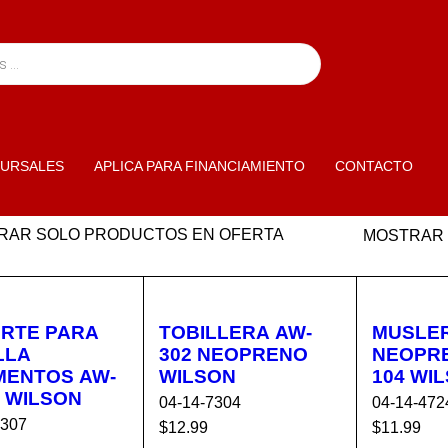
URSALES
APLICA PARA FINANCIAMIENTO
CONTACTO
RAR SOLO PRODUCTOS EN OFERTA
MOSTRAR
RTE PARA
TOBILLERA AW-
MUSLE
LLA
302 NEOPRENO
NEOPR
MENTOS AW-
WILSON
104 WI
M WILSON
04-14-7304
04-14-472
2307
$
12.99
$
11.99