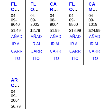
FL
FL
CA
FL
CA
OT
OT
RT
OT
MA
AT
AD
UC
AD
FL
04-
04-
04-
04-
04-
DO
OR
HO
OR
OT
09-
09-
08-
09-
09-
8640
2005
9004
8860
1019
R
DE
PA
DE
AD
PA
TU
RA
CO
OR
$
1.49
$
2.79
$
1.99
$
18.99
$
24.99
RA
BO
FIL
RA
588
AÑAD
AÑAD
AÑAD
AÑAD
AÑAD
BR
NE
TR
ZO
56E
IR AL
IR AL
IR AL
IR AL
IR AL
AZ
ON
O
N
P
CARR
CARR
CARR
CARR
CARR
OS
592
DE
587
INT-
62
PIS
27
ITO
ITO
ITO
ITO
ITO
586
INT
CIN
INT
42
EX
A
EX
INT
"H"
EX
290
AR
07
O
INF
04-
LA
09-
2064
BL
E
$
6.79