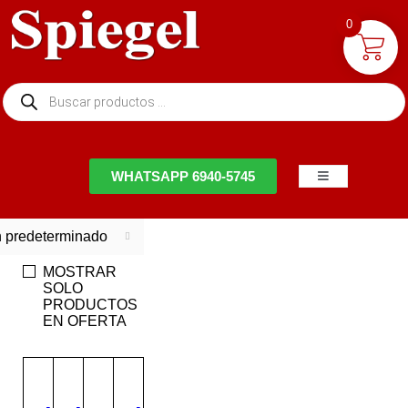
0
NTACTO
WHATSAPP 6940-5745
 predeterminado
MOSTRAR
SOLO
PRODUCTOS
EN OFERTA
EN
OFERTA
-8%