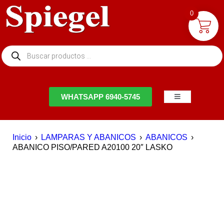
0
NTACTO
WHATSAPP 6940-5745
Inicio
›
LAMPARAS Y ABANICOS
›
ABANICOS
›
ABANICO PISO/PARED A20100 20″ LASKO