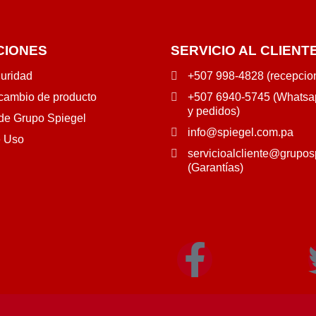
CIONES
SERVICIO AL CLIENT
guridad
+507 998-4828 (recepcio
 cambio de producto
+507 6940-5745 (Whatsap
y pedidos)
 de Grupo Spiegel
info@spiegel.com.pa
e Uso
servicioalcliente@grupos
(Garantías)