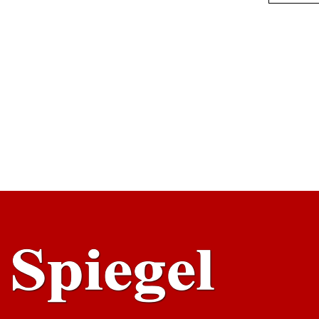
AÑADI
ARR