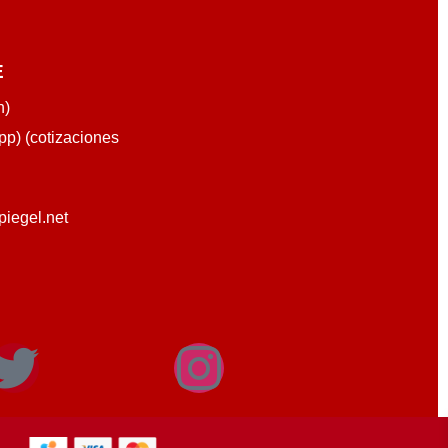
E
n)
p) (cotizaciones
piegel.net