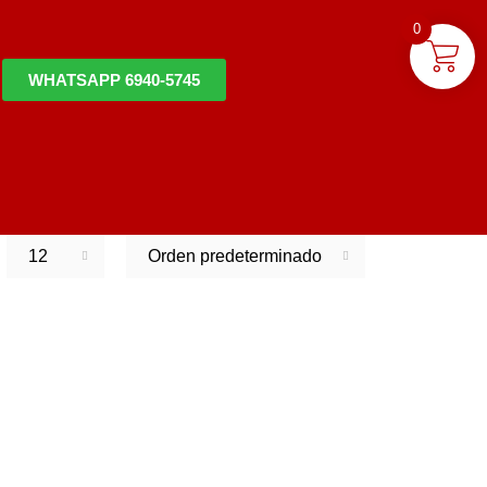
0
WHATSAPP 6940-5745
12
Orden predeterminado