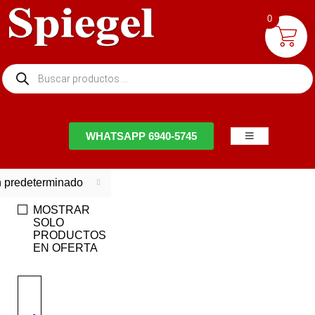
0
NTACTO
WHATSAPP 6940-5745
 predeterminado
MOSTRAR
SOLO
PRODUCTOS
EN OFERTA