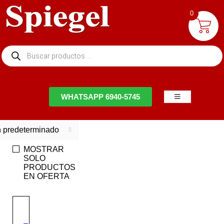
0
NTACTO
WHATSAPP 6940-5745
 predeterminado
MOSTRAR
SOLO
PRODUCTOS
EN OFERTA