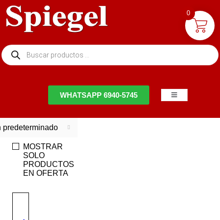
0
NTACTO
WHATSAPP 6940-5745
 predeterminado
MOSTRAR
SOLO
PRODUCTOS
EN OFERTA