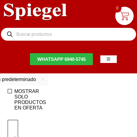
0
NTACTO
WHATSAPP 6940-5745
 predeterminado
MOSTRAR
SOLO
PRODUCTOS
EN OFERTA