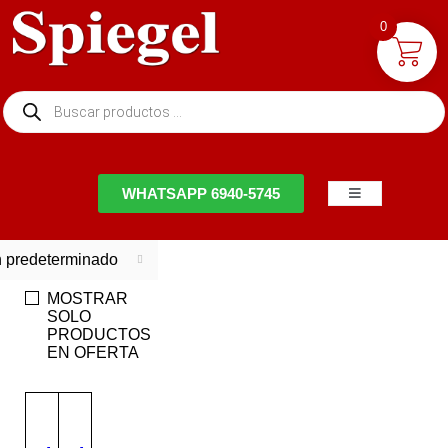
0
NTACTO
WHATSAPP 6940-5745
 predeterminado
MOSTRAR
SOLO
PRODUCTOS
EN OFERTA