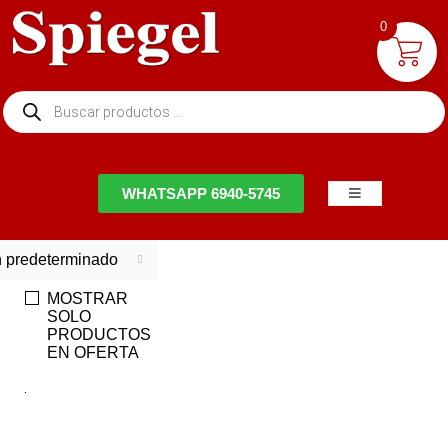
0
NTACTO
WHATSAPP 6940-5745
 predeterminado
MOSTRAR
SOLO
PRODUCTOS
EN OFERTA