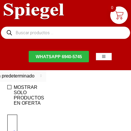
0
NTACTO
WHATSAPP 6940-5745
 predeterminado
MOSTRAR
SOLO
PRODUCTOS
EN OFERTA