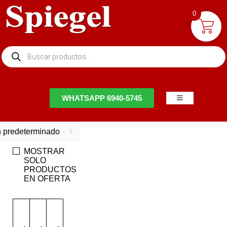
0
NTACTO
WHATSAPP 6940-5745
 predeterminado
MOSTRAR
SOLO
PRODUCTOS
EN OFERTA