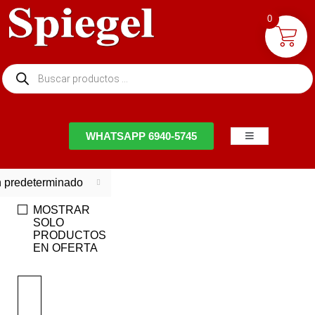
0
NTACTO
WHATSAPP 6940-5745
 predeterminado
MOSTRAR
SOLO
PRODUCTOS
EN OFERTA
EN
OFERTA
Ahorra