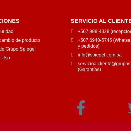
CIONES
SERVICIO AL CLIENT
guridad
+507 998-4828 (recepcio
 cambio de producto
+507 6940-5745 (Whatsap
y pedidos)
 de Grupo Spiegel
info@spiegel.com.pa
e Uso
servicioalcliente@grupos
(Garantías)