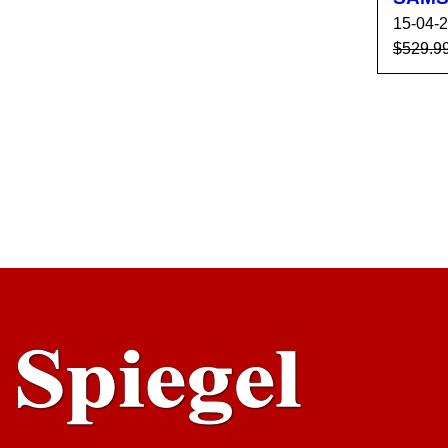
15-04-
$
529.9
AÑADI
ARR