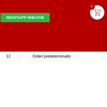
0
WHATSAPP 6940-5745
12
Orden predeterminado