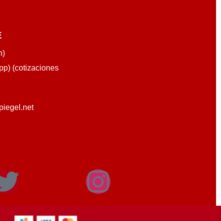
E
n)
p) (cotizaciones
piegel.net