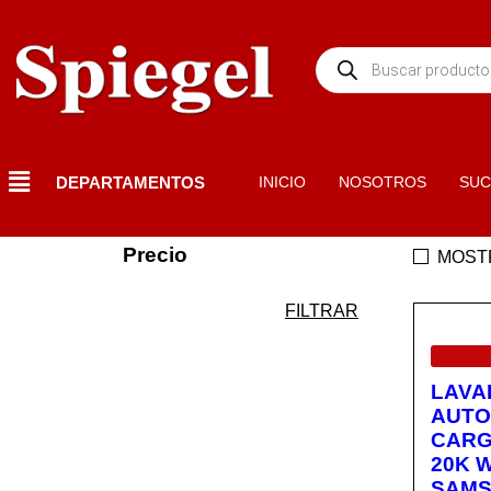
DEPARTAMENTOS
INICIO
NOSOTROS
SUC
Precio
MOST
FILTRAR
EN OF
LAVA
AUTO
CARG
20K 
SAM