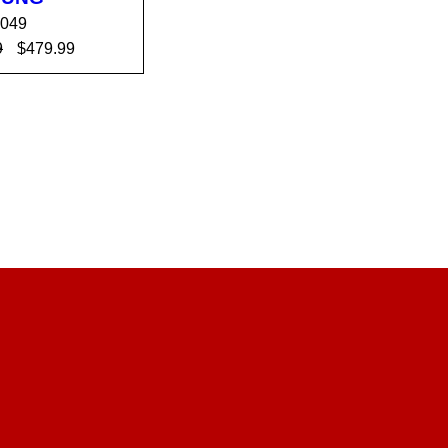
2049
9
$
479.99
R AL C
VISTA
ITO
RÁPIDA