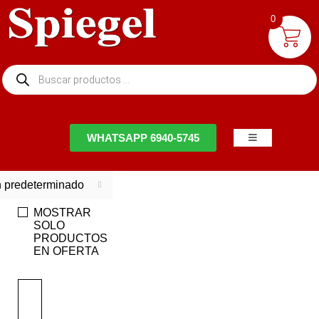
0
NTACTO
WHATSAPP 6940-5745
 predeterminado
MOSTRAR
SOLO
PRODUCTOS
EN OFERTA
EN
OFERTA
Ahorra