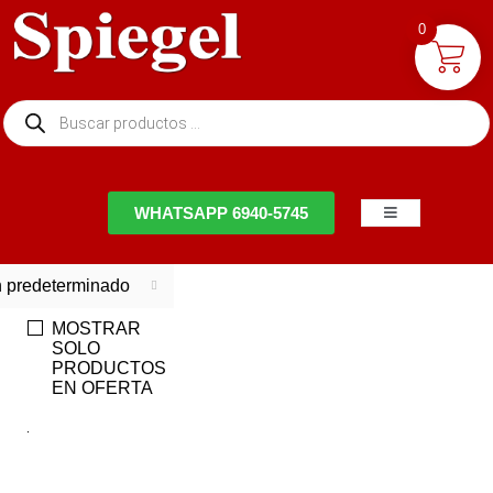
0
NTACTO
WHATSAPP 6940-5745
 predeterminado
MOSTRAR
SOLO
PRODUCTOS
EN OFERTA