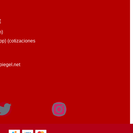
E
n)
p) (cotizaciones
piegel.net