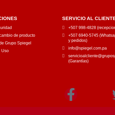
CIONES
SERVICIO AL CLIENT
guridad
+507 998-4828 (recepcio
 cambio de producto
+507 6940-5745 (Whatsap
y pedidos)
 de Grupo Spiegel
info@spiegel.com.pa
e Uso
servicioalcliente@grupos
(Garantías)