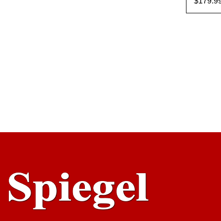
$
179.9
AÑADI
ARR