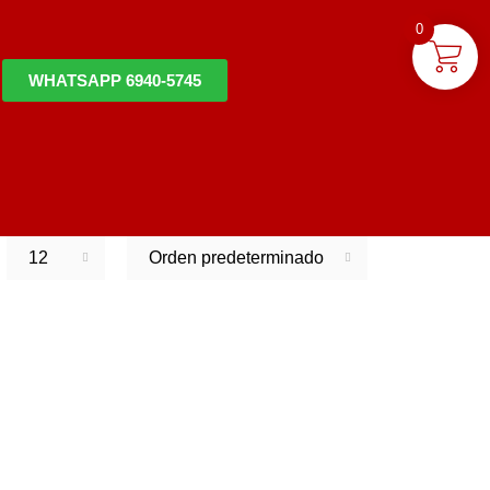
0
WHATSAPP 6940-5745
12
Orden predeterminado