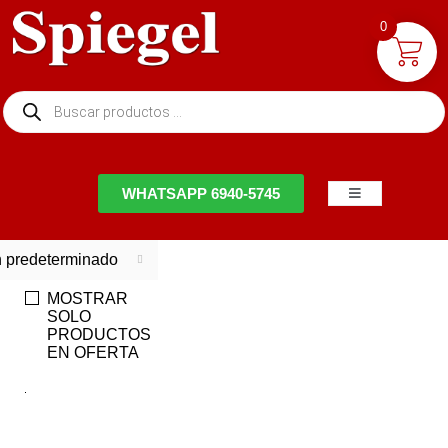
0
NTACTO
WHATSAPP 6940-5745
 predeterminado
MOSTRAR
SOLO
PRODUCTOS
EN OFERTA