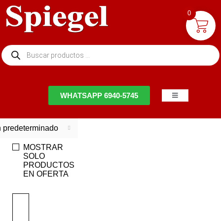
0
NTACTO
WHATSAPP 6940-5745
 predeterminado
MOSTRAR
SOLO
PRODUCTOS
EN OFERTA
EN
OFERTA
Ahorra