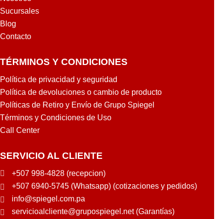
3
Sucursales
S
Blog
6
C
Contacto
L
G
TÉRMINOS Y CONDICIONES
Política de privacidad y seguridad
Política de devoluciones o cambio de producto
Políticas de Retiro y Envío de Grupo Spiegel
Términos y Condiciones de Uso
Call Center
SERVICIO AL CLIENTE
+507 998-4828 (recepcion)
+507 6940-5745 (Whatsapp) (cotizaciones y pedidos)
info@spiegel.com.pa
servicioalcliente@grupospiegel.net (Garantías)