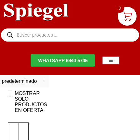
0
NTACTO
WHATSAPP 6940-5745
 predeterminado
MOSTRAR
SOLO
PRODUCTOS
EN OFERTA
EN
EN
OFERTA
OFERTA
-9%
Ahorra