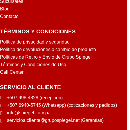
Sucursales
W
N
I
Blog
S
N
Contacto
H
W
E
I
R
TÉRMINOS Y CONDICIONES
L
W
L
Política de privacidad y seguridad
I
I
N
Política de devoluciones o cambio de producto
A
W
Políticas de Retiro y Envío de Grupo Spiegel
M
I
Términos y Condiciones de Uso
S
L
T
Call Center
L
A
I
N
SERVICIO AL CLIENTE
A
Q
M
U
+507 998-4828 (recepcion)
S
E
+507 6940-5745 (Whatsapp) (cotizaciones y pedidos)
info@spiegel.com.pa
servicioalcliente@grupospiegel.net (Garantías)