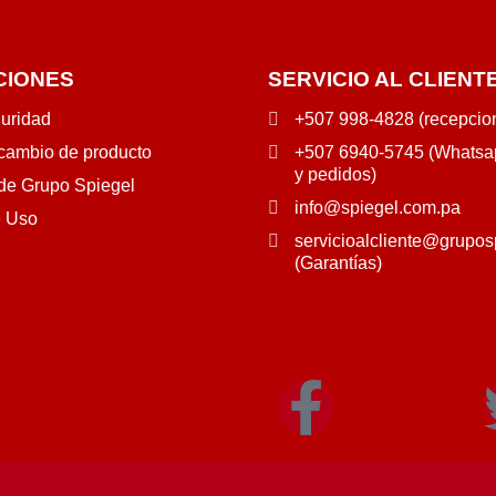
CIONES
SERVICIO AL CLIENT
guridad
+507 998-4828 (recepcio
 cambio de producto
+507 6940-5745 (Whatsap
y pedidos)
 de Grupo Spiegel
info@spiegel.com.pa
e Uso
servicioalcliente@grupos
(Garantías)