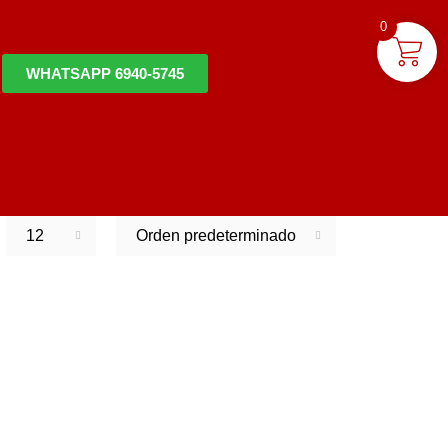
0
WHATSAPP 6940-5745
12
Orden predeterminado