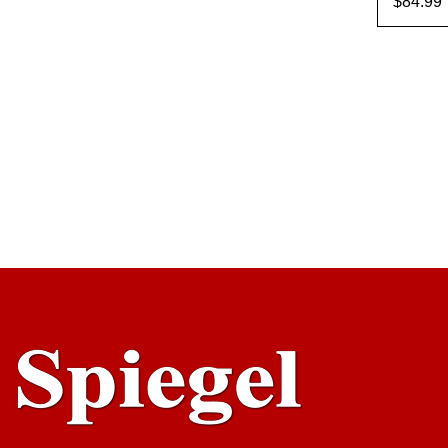
$
84.99
AÑADI
ARR