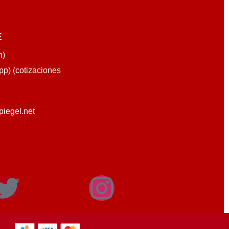
E
n)
p) (cotizaciones
piegel.net