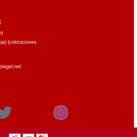
E
n)
p) (cotizaciones
piegel.net