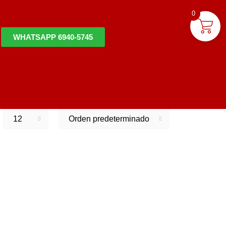
0
WHATSAPP 6940-5745
12
Orden predeterminado