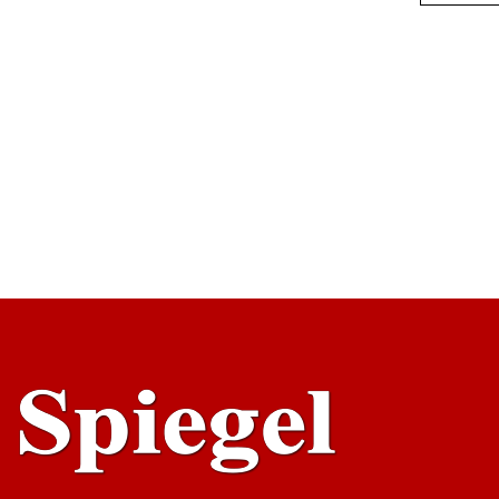
AÑADI
ARR