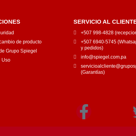
CIONES
SERVICIO AL CLIENT
guridad
+507 998-4828 (recepcio
 cambio de producto
+507 6940-5745 (Whatsap
y pedidos)
 de Grupo Spiegel
info@spiegel.com.pa
e Uso
servicioalcliente@grupos
(Garantías)