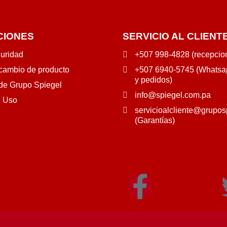
CIONES
SERVICIO AL CLIENT
guridad
+507 998-4828 (recepcio
 cambio de producto
+507 6940-5745 (Whatsap
y pedidos)
 de Grupo Spiegel
info@spiegel.com.pa
e Uso
servicioalcliente@grupos
(Garantías)