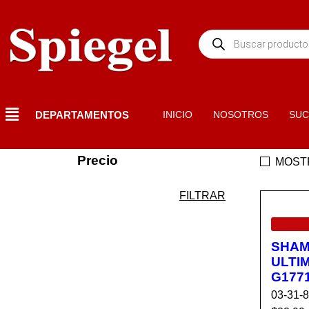
DEPARTAMENTOS
INICIO
NOSOTROS
SUC
Precio
MOST
FILTRAR
EN OF
SHA
ULTI
G177
03-31-