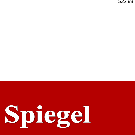
$
22.99
AÑADI
ARR