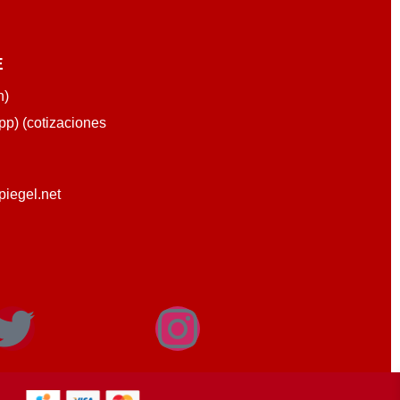
E
n)
p) (cotizaciones
piegel.net