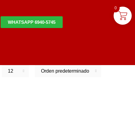
0
WHATSAPP 6940-5745
12
Orden predeterminado