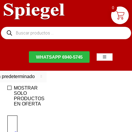
0
NTACTO
WHATSAPP 6940-5745
 predeterminado
MOSTRAR
SOLO
PRODUCTOS
EN OFERTA