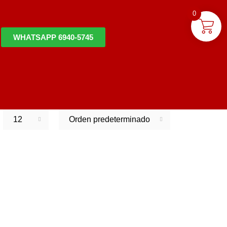
0
WHATSAPP 6940-5745
12
Orden predeterminado