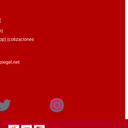
E
n)
p) (cotizaciones
piegel.net