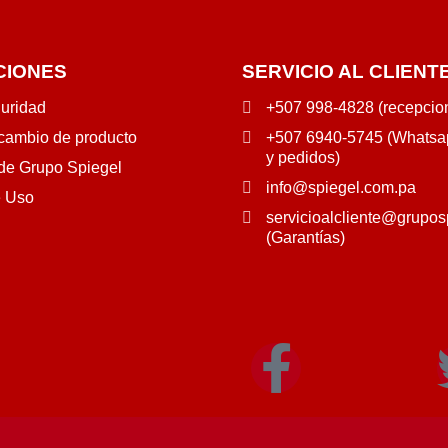
CIONES
SERVICIO AL CLIENT
guridad
+507 998-4828 (recepcio
 cambio de producto
+507 6940-5745 (Whatsap
y pedidos)
 de Grupo Spiegel
info@spiegel.com.pa
e Uso
servicioalcliente@grupos
(Garantías)