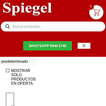
0
NTACTO
WHATSAPP 6940-5745
 predeterminado
MOSTRAR
SOLO
PRODUCTOS
EN OFERTA